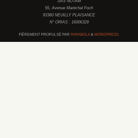
SAS NOTAM
55, Avenue Maréchal Foch
93360 NEUILLY PLAISANCE
N° ORIAS : 16006329
FIÈREMENT PROPULSÉ PAR
PARABOLA
&
WORDPRESS.