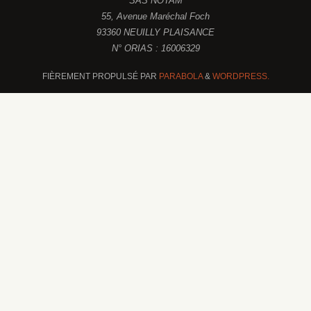
SAS NOTAM
55, Avenue Maréchal Foch
93360 NEUILLY PLAISANCE
N° ORIAS : 16006329
FIÈREMENT PROPULSÉ PAR
PARABOLA
&
WORDPRESS.